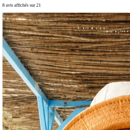
8
avis affiché
s
sur
21